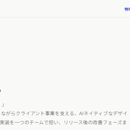
特
MEETING INTELLIGENCE
DES
Parrot
教
の4領
会議の議事録作成・発言分析・アクション管理を自動化す
デザ
るAIプロダクト。
プ
。
。」
t」を運営しながらクライアント事業を支える、AIネイティブなデザイ
援す
・実装を一つのチームで担い、リリース後の改善フェーズま