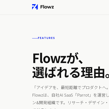
FEATURES
CLIENT WORK
プロジェクト支援
Flowzが、
サービス設計・UI/UXデザイン・システム開発・AI監査
域で支援。
選ばれる理由
AI ORGANIZATION
「アイデアを、最短距離でプロダクトへ
Flowz AI Team
Flowzは、自社AI SaaS「Parro
AIが6つの思考ロールで議論し、意思決定を多角的に支
ン&開発組織です。リサーチ・デザイン
る組織基盤。