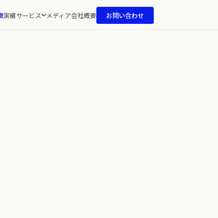
徴
実績
サービス
メディア
会社概要
お問い合わせ
IGN EDUCATION
COMING SOON
育サービス
イン×AIをテーマにしたセミナー・VOD・ブートキャン
を展開。